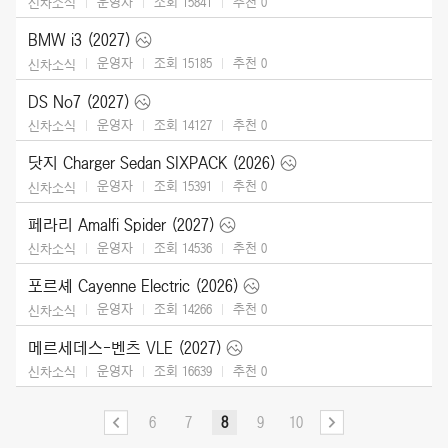
운영자
조회 15841
추천
0
신차소식
BMW i3 (2027)
운영자
조회 15185
추천
0
신차소식
DS No7 (2027)
운영자
조회 14127
추천
0
신차소식
닷지 Charger Sedan SIXPACK (2026)
운영자
조회 15391
추천
0
신차소식
페라리 Amalfi Spider (2027)
운영자
조회 14536
추천
0
신차소식
포르셰 Cayenne Electric (2026)
운영자
조회 14266
추천
0
신차소식
메르세데스-벤츠 VLE (2027)
운영자
조회 16639
추천
0
신차소식
6
7
8
9
10