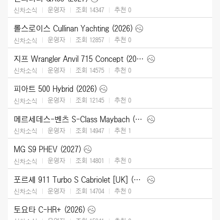
운영자
조회 14347
추천
0
신차소식
롤스로이스 Cullinan Yachting (2026)
운영자
조회 12857
추천
0
신차소식
지프 Wrangler Anvil 715 Concept (2026)
운영자
조회 14575
추천
0
신차소식
피아트 500 Hybrid (2026)
운영자
조회 12145
추천
0
신차소식
메르세데스-벤츠 S-Class Maybach (2027)
운영자
조회 14947
추천
1
신차소식
MG S9 PHEV (2027)
운영자
조회 14801
추천
0
신차소식
포르셰 911 Turbo S Cabriolet [UK] (2026)
운영자
조회 14704
추천
0
신차소식
토요타 C-HR+ (2026)