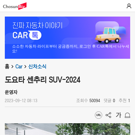
소소한 자동차 라이프부터 궁금증까지, 로그인 후 CAR톡에서 나누세
요!
홈
Car
신차소식
도요타 센추리 SUV-2024
운영자
2023-09-12 08:13
조회수
50094
댓글
0
추천
1