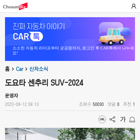
소소한 자동차 라이프부터 궁금증까지, 로그인 후 CAR톡에서 나누세
요!
홈
Car
신차소식
도요타 센추리 SUV-2024
운영자
2023-09-12 08:13
조회수
50030
댓글
0
추천
1