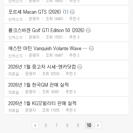
운영자
조회 16952
추천
0
신차소식
포르셰 Macan GTS (2026)
(1)
운영자
조회 18463
추천
0
신차소식
폴크스바겐 Golf GTI Edition 50 (2026)
운영자
조회 15551
추천
0
신차소식
애스턴 마틴 Vanquish Volante Wave Edition (2026)
운영자
조회 16497
추천
2
신차소식
2026년 1월 중고차 시세-엔카닷컴
운영자
조회 32533
추천
0
자료실
2026년 1월 한국GM 판매 실적
운영자
조회 16381
추천
0
자료실
2026년 1월 KG모빌리티 판매 실적
운영자
조회 17055
추천
0
자료실
6
7
8
9
10