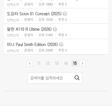
운영자
조회 19862
추천
2
신차소식
도요타 Scion 01 Concept (2025)
운영자
조회 18343
추천
0
신차소식
알핀 A110 R Ultime (2026)
운영자
조회 21805
추천
0
신차소식
미니 Paul Smith Edition (2026)
운영자
조회 20995
추천
0
신차소식
11
12
13
14
15