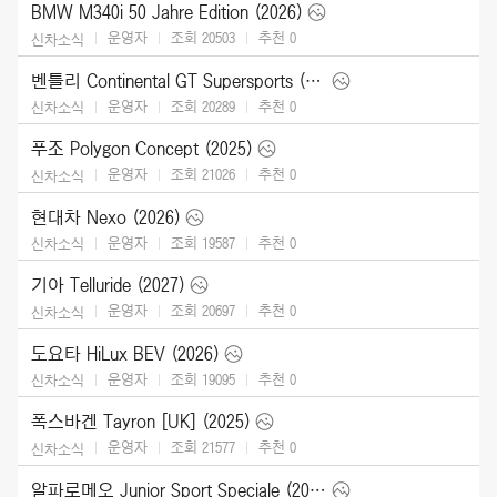
BMW M340i 50 Jahre Edition (2026)
운영자
조회 20503
추천
0
신차소식
벤틀리 Continental GT Supersports (2027)
운영자
조회 20289
추천
0
신차소식
푸조 Polygon Concept (2025)
운영자
조회 21026
추천
0
신차소식
현대차 Nexo (2026)
운영자
조회 19587
추천
0
신차소식
기아 Telluride (2027)
운영자
조회 20697
추천
0
신차소식
도요타 HiLux BEV (2026)
운영자
조회 19095
추천
0
신차소식
폭스바겐 Tayron [UK] (2025)
운영자
조회 21577
추천
0
신차소식
알파로메오 Junior Sport Speciale (2026)