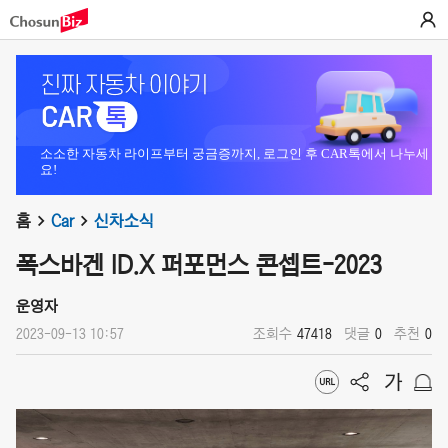
소소한 자동차 라이프부터 궁금증까지, 로그인 후 CAR톡에서 나누세
요!
홈
Car
신차소식
폭스바겐 ID.X 퍼포먼스 콘셉트-2023
운영자
2023-09-13 10:57
조회수
47418
댓글
0
추천
0