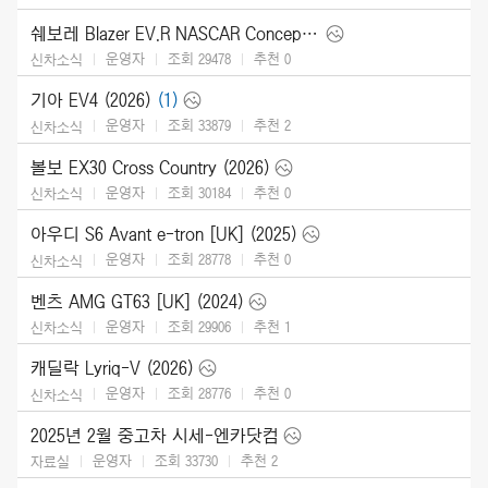
쉐보레 Blazer EV.R NASCAR Concept (2025)
운영자
조회 29478
추천
0
신차소식
기아 EV4 (2026)
(1)
운영자
조회 33879
추천
2
신차소식
볼보 EX30 Cross Country (2026)
운영자
조회 30184
추천
0
신차소식
아우디 S6 Avant e-tron [UK] (2025)
운영자
조회 28778
추천
0
신차소식
벤츠 AMG GT63 [UK] (2024)
운영자
조회 29906
추천
1
신차소식
캐딜락 Lyriq-V (2026)
운영자
조회 28776
추천
0
신차소식
2025년 2월 중고차 시세-엔카닷컴
운영자
조회 33730
추천
2
자료실