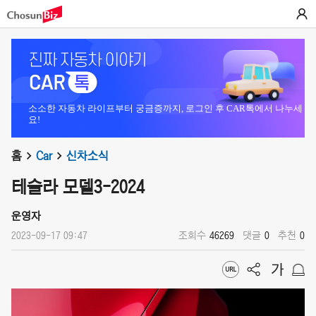
소소한 자동차 라이프부터 궁금증까지, 로그인 후 CAR톡에서 나누세
요!
홈
Car
신차소식
테슬라 모델3-2024
운영자
2023-09-17 09:47
조회수
46269
댓글
0
추천
0