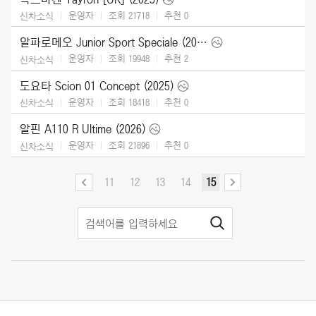
운영자
조회 21718
추천
0
신차소식
알파로메오 Junior Sport Speciale (2026)
운영자
조회 19948
추천
2
신차소식
도요타 Scion 01 Concept (2025)
운영자
조회 18418
추천
0
신차소식
알핀 A110 R Ultime (2026)
운영자
조회 21896
추천
0
신차소식
11
12
13
14
15