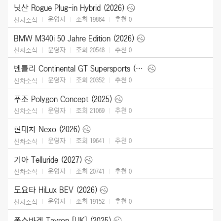
닛산 Rogue Plug-in Hybrid (2026)
운영자
조회 19864
추천
0
신차소식
BMW M340i 50 Jahre Edition (2026)
운영자
조회 20548
추천
0
신차소식
벤틀리 Continental GT Supersports (2027)
운영자
조회 20352
추천
0
신차소식
푸조 Polygon Concept (2025)
운영자
조회 21069
추천
0
신차소식
현대차 Nexo (2026)
운영자
조회 19641
추천
0
신차소식
기아 Telluride (2027)
운영자
조회 20741
추천
0
신차소식
도요타 HiLux BEV (2026)
운영자
조회 19152
추천
0
신차소식
폭스바겐 Tayron [UK] (2025)