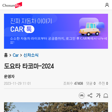
소소한 자동차 라이프부터 궁금증까지, 로그인 후 CAR톡에서 나누세
요!
홈
Car
신차소식
도요타 타코마-2024
운영자
2023-11-29 11:01
조회수
47408
댓글
0
추천
0