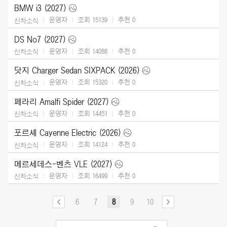
BMW i3 (2027)
운영자
조회 15139
추천
0
신차소식
DS No7 (2027)
운영자
조회 14088
추천
0
신차소식
닷지 Charger Sedan SIXPACK (2026)
운영자
조회 15320
추천
0
신차소식
페라리 Amalfi Spider (2027)
운영자
조회 14451
추천
0
신차소식
포르셰 Cayenne Electric (2026)
운영자
조회 14124
추천
0
신차소식
메르세데스-벤츠 VLE (2027)
운영자
조회 16499
추천
0
신차소식
6
7
8
9
10