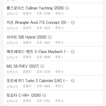
롤스로이스 Cullinan Yachting (2026)
운영자
조회 12798
추천
0
신차소식
지프 Wrangler Anvil 715 Concept (2026)
운영자
조회 14522
추천
0
신차소식
피아트 500 Hybrid (2026)
운영자
조회 12087
추천
0
신차소식
메르세데스-벤츠 S-Class Maybach (2027)
운영자
조회 14848
추천
1
신차소식
MG S9 PHEV (2027)
운영자
조회 14730
추천
0
신차소식
포르셰 911 Turbo S Cabriolet [UK] (2026)
운영자
조회 14624
추천
0
신차소식
토요타 C-HR+ (2026)
운영자
조회 15761
추천
0
신차소식