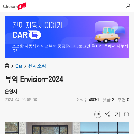
소소한 자동차 라이프부터 궁금증까지, 로그인 후 CAR톡에서 나누세
요!
홈
Car
신차소식
뷰익 Envision-2024
운영자
2024-04-03 08:06
조회수
48051
댓글
2
추천
0