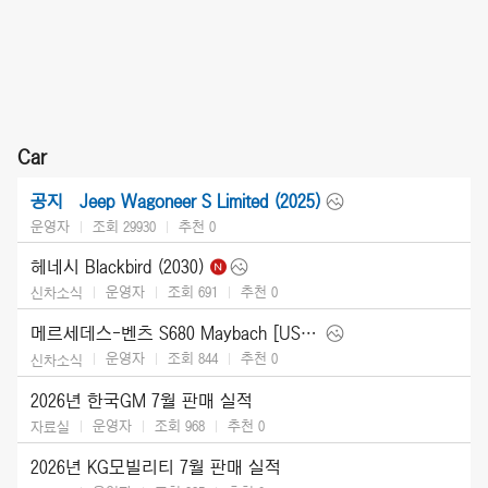
Car
Jeep Wagoneer S Limited (2025)
공지
운영자
조회 29930
추천
0
헤네시 Blackbird (2030)
운영자
조회 691
추천
0
신차소식
메르세데스-벤츠 S680 Maybach [US] (2027)
운영자
조회 844
추천
0
신차소식
2026년 한국GM 7월 판매 실적
운영자
조회 968
추천
0
자료실
2026년 KG모빌리티 7월 판매 실적