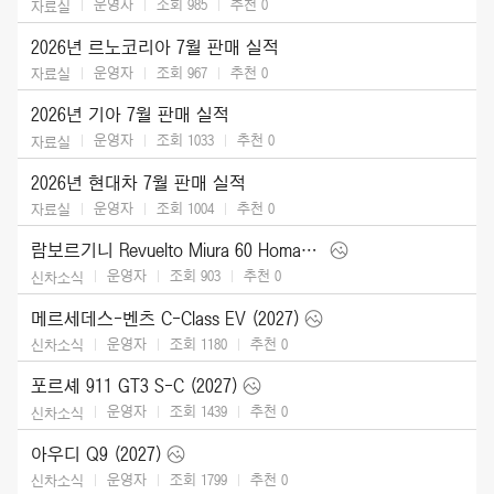
운영자
조회 985
추천
0
자료실
2026년 르노코리아 7월 판매 실적
운영자
조회 967
추천
0
자료실
2026년 기아 7월 판매 실적
운영자
조회 1033
추천
0
자료실
2026년 현대차 7월 판매 실적
운영자
조회 1004
추천
0
자료실
람보르기니 Revuelto Miura 60 Homage (2026)
운영자
조회 903
추천
0
신차소식
메르세데스-벤츠 C-Class EV (2027)
운영자
조회 1180
추천
0
신차소식
포르셰 911 GT3 S-C (2027)
운영자
조회 1439
추천
0
신차소식
아우디 Q9 (2027)
운영자
조회 1799
추천
0
신차소식