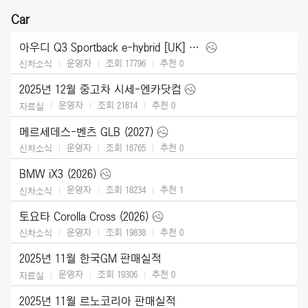
Car
아우디 Q3 Sportback e-hybrid [UK] (2026)
운영자
조회 17796
추천
0
신차소식
2025년 12월 중고차 시세-엔카닷컴
운영자
조회 21814
추천
0
자료실
메르세데스-벤츠 GLB (2027)
운영자
조회 18765
추천
0
신차소식
BMW iX3 (2026)
운영자
조회 18234
추천
1
신차소식
토요타 Corolla Cross (2026)
운영자
조회 19838
추천
0
신차소식
2025년 11월 한국GM 판매실적
운영자
조회 19306
추천
0
자료실
2025년 11월 르노코리아 판매실적