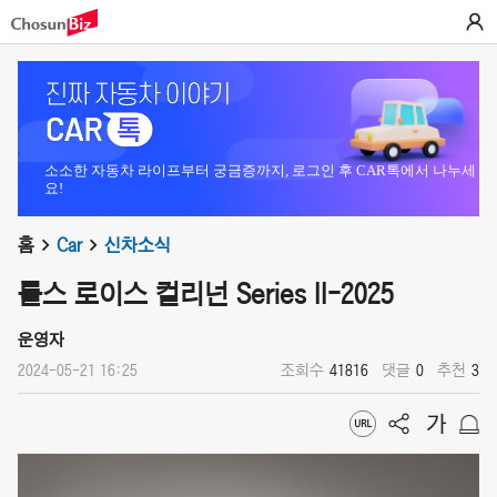
소소한 자동차 라이프부터 궁금증까지, 로그인 후 CAR톡에서 나누세
요!
홈
Car
신차소식
롤스 로이스 컬리넌 Series II-2025
운영자
2024-05-21 16:25
조회수
41816
댓글
0
추천
3