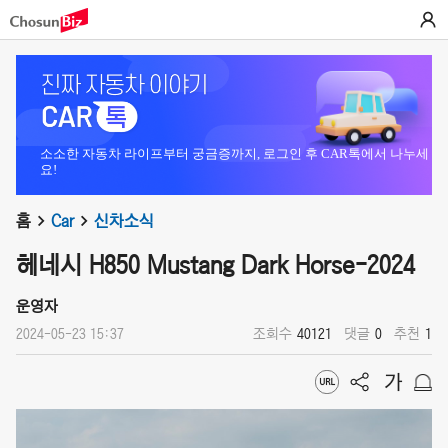
소소한 자동차 라이프부터 궁금증까지, 로그인 후 CAR톡에서 나누세
요!
홈
Car
신차소식
헤네시 H850 Mustang Dark Horse-2024
운영자
2024-05-23 15:37
조회수
40121
댓글
0
추천
1