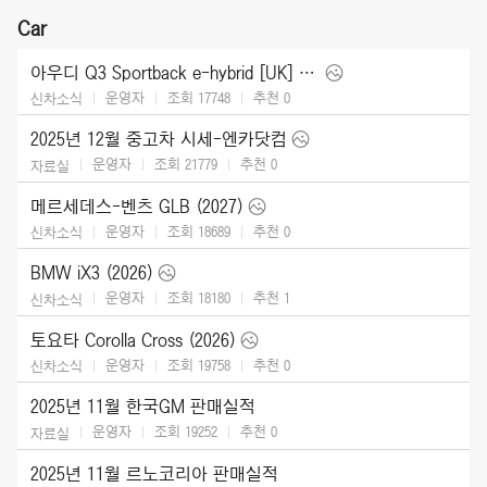
Car
아우디 Q3 Sportback e-hybrid [UK] (2026)
운영자
조회 17748
추천
0
신차소식
2025년 12월 중고차 시세-엔카닷컴
운영자
조회 21779
추천
0
자료실
메르세데스-벤츠 GLB (2027)
운영자
조회 18689
추천
0
신차소식
BMW iX3 (2026)
운영자
조회 18180
추천
1
신차소식
토요타 Corolla Cross (2026)
운영자
조회 19758
추천
0
신차소식
2025년 11월 한국GM 판매실적
운영자
조회 19252
추천
0
자료실
2025년 11월 르노코리아 판매실적