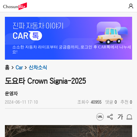
소소한 자동차 라이프부터 궁금증까지, 로그인 후 CAR톡에서 나누세
요!
홈
Car
신차소식
도요타 Crown Signia-2025
운영자
2024-06-11 17:10
조회수
40955
댓글
0
추천
0