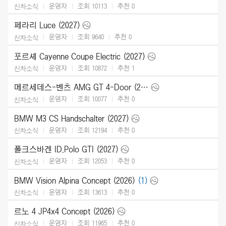
운영자
조회 10113
추천
0
신차소식
페라리 Luce (2027)
운영자
조회 9640
추천
0
신차소식
포르셰 Cayenne Coupe Electric (2027)
운영자
조회 10872
추천
1
신차소식
메르세데스-벤츠 AMG GT 4-Door (2027)
운영자
조회 10077
추천
0
신차소식
BMW M3 CS Handschalter (2027)
운영자
조회 12194
추천
0
신차소식
폴크스바겐 ID.Polo GTI (2027)
운영자
조회 12053
추천
0
신차소식
BMW Vision Alpina Concept (2026)
(1)
운영자
조회 13613
추천
0
신차소식
르노 4 JP4x4 Concept (2026)
운영자
조회 11965
추천
0
신차소식