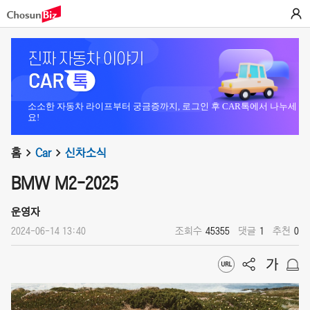
소소한 자동차 라이프부터 궁금증까지, 로그인 후 CAR톡에서 나누세
요!
홈
Car
신차소식
BMW M2-2025
운영자
2024-06-14 13:40
조회수
45355
댓글
1
추천
0