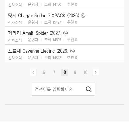
운영자
조회 14160
추천
0
신차소식
닷지 Charger Sedan SIXPACK (2026)
운영자
조회 15427
추천
0
신차소식
페라리 Amalfi Spider (2027)
운영자
조회 14595
추천
0
신차소식
포르셰 Cayenne Electric (2026)
운영자
조회 14342
추천
0
신차소식
6
7
8
9
10