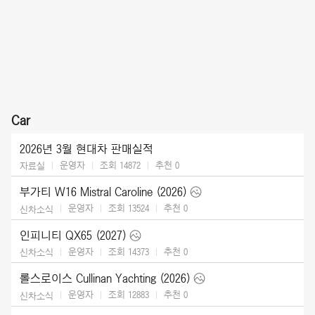
Car
2026년 3월 현대차 판매실적
운영자
조회 14872
추천
0
자료실
부가티 W16 Mistral Caroline (2026)
운영자
조회 13524
추천
0
신차소식
인피니티 QX65 (2027)
운영자
조회 14373
추천
0
신차소식
롤스로이스 Cullinan Yachting (2026)
운영자
조회 12883
추천
0
신차소식