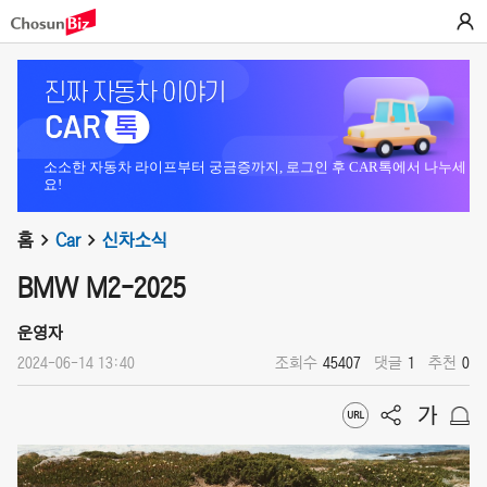
소소한 자동차 라이프부터 궁금증까지, 로그인 후 CAR톡에서 나누세
요!
홈
Car
신차소식
BMW M2-2025
운영자
2024-06-14 13:40
조회수
45407
댓글
1
추천
0