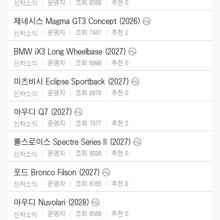
운영자
조회 6588
추천
0
신차소식
제네시스 Magma GT3 Concept (2026)
운영자
조회 7447
추천
2
신차소식
BMW iX3 Long Wheelbase (2027)
운영자
조회 6998
추천
0
신차소식
미츠비시 Eclipse Sportback (2027)
운영자
조회 6978
추천
0
신차소식
아우디 Q7 (2027)
운영자
조회 7977
추천
2
신차소식
롤스로이스 Spectre Series II (2027)
운영자
조회 9026
추천
0
신차소식
포드 Bronco Filson (2027)
운영자
조회 8165
추천
0
신차소식
아우디 Nuvolari (2028)
운영자
조회 8568
추천
0
신차소식