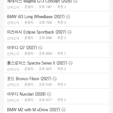
제네시스 Magma GT3 Concept (2026)
운영자
조회 7461
추천
2
신차소식
BMW iX3 Long Wheelbase (2027)
운영자
조회 7006
추천
0
신차소식
미츠비시 Eclipse Sportback (2027)
운영자
조회 6986
추천
0
신차소식
아우디 Q7 (2027)
운영자
조회 8000
추천
2
신차소식
롤스로이스 Spectre Series II (2027)
운영자
조회 9057
추천
0
신차소식
포드 Bronco Filson (2027)
운영자
조회 8183
추천
0
신차소식
아우디 Nuvolari (2028)
운영자
조회 8577
추천
0
신차소식
BMW M2 with M xDrive (2027)