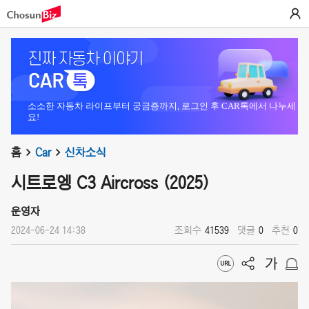
소소한 자동차 라이프부터 궁금증까지, 로그인 후 CAR톡에서 나누세
요!
홈
Car
신차소식
시트로엥 C3 Aircross (2025)
운영자
2024-06-24 14:38
조회수
41539
댓글
0
추천
0