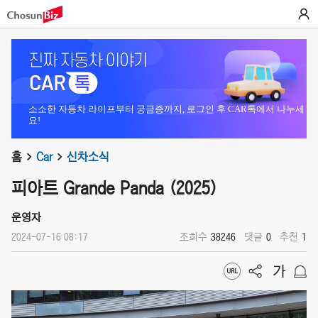
소소한 자동차 라이프부터 궁금증까지, 로그인 후 CAR톡에서 나누세
요!
홈
Car
신차소식
피아트 Grande Panda (2025)
운영자
2024-07-16 08:17
조회수
38246
댓글
0
추천
1