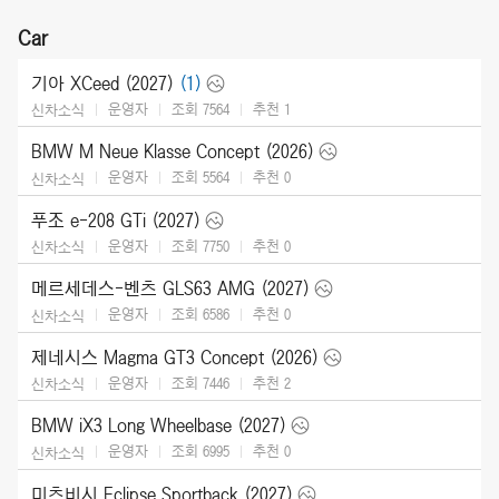
Car
기아 XCeed (2027)
(1)
운영자
조회 7564
추천
1
신차소식
BMW M Neue Klasse Concept (2026)
운영자
조회 5564
추천
0
신차소식
푸조 e-208 GTi (2027)
운영자
조회 7750
추천
0
신차소식
메르세데스-벤츠 GLS63 AMG (2027)
운영자
조회 6586
추천
0
신차소식
제네시스 Magma GT3 Concept (2026)
운영자
조회 7446
추천
2
신차소식
BMW iX3 Long Wheelbase (2027)
운영자
조회 6995
추천
0
신차소식
미츠비시 Eclipse Sportback (2027)