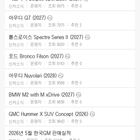
운영자
조회 6975
추천
0
신차소식
아우디 Q7 (2027)
운영자
조회 7975
추천
2
신차소식
롤스로이스 Spectre Series II (2027)
운영자
조회 9020
추천
0
신차소식
포드 Bronco Filson (2027)
운영자
조회 8163
추천
0
신차소식
아우디 Nuvolari (2028)
운영자
조회 8568
추천
0
신차소식
BMW M2 with M xDrive (2027)
운영자
조회 9836
추천
0
신차소식
GMC Hummer X SUV Concept (2026)
운영자
조회 9643
추천
0
신차소식
2026년 5월 한국GM 판매실적