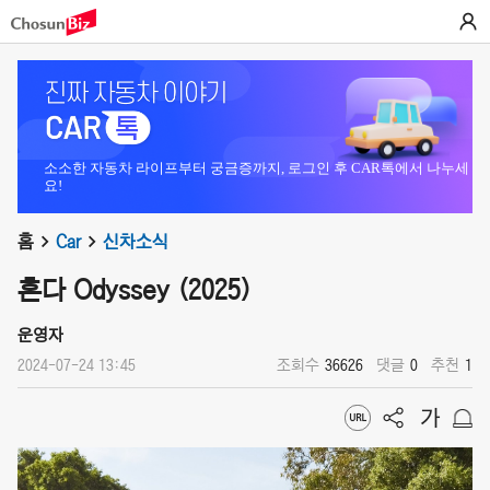
소소한 자동차 라이프부터 궁금증까지, 로그인 후 CAR톡에서 나누세
요!
홈
Car
신차소식
혼다 Odyssey (2025)
운영자
2024-07-24 13:45
조회수
36626
댓글
0
추천
1