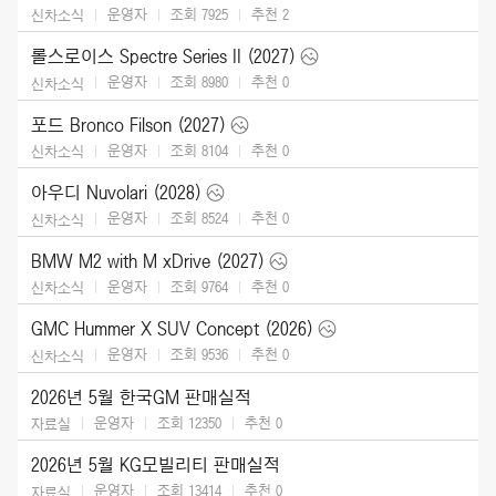
운영자
조회 7925
추천
2
신차소식
롤스로이스 Spectre Series II (2027)
운영자
조회 8980
추천
0
신차소식
포드 Bronco Filson (2027)
운영자
조회 8104
추천
0
신차소식
아우디 Nuvolari (2028)
운영자
조회 8524
추천
0
신차소식
BMW M2 with M xDrive (2027)
운영자
조회 9764
추천
0
신차소식
GMC Hummer X SUV Concept (2026)
운영자
조회 9536
추천
0
신차소식
2026년 5월 한국GM 판매실적
운영자
조회 12350
추천
0
자료실
2026년 5월 KG모빌리티 판매실적
운영자
조회 13414
추천
0
자료실