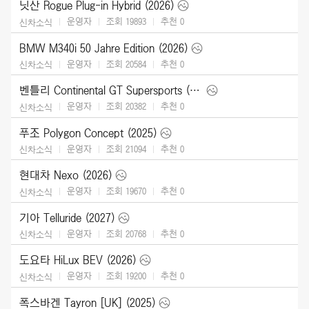
닛산 Rogue Plug-in Hybrid (2026)
운영자
조회 19893
추천
0
신차소식
BMW M340i 50 Jahre Edition (2026)
운영자
조회 20584
추천
0
신차소식
벤틀리 Continental GT Supersports (2027)
운영자
조회 20382
추천
0
신차소식
푸조 Polygon Concept (2025)
운영자
조회 21094
추천
0
신차소식
현대차 Nexo (2026)
운영자
조회 19670
추천
0
신차소식
기아 Telluride (2027)
운영자
조회 20768
추천
0
신차소식
도요타 HiLux BEV (2026)
운영자
조회 19200
추천
0
신차소식
폭스바겐 Tayron [UK] (2025)