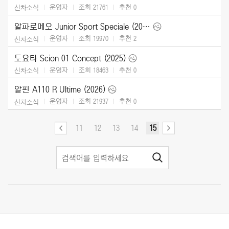
운영자
조회 21761
추천
0
신차소식
알파로메오 Junior Sport Speciale (2026)
운영자
조회 19970
추천
2
신차소식
도요타 Scion 01 Concept (2025)
운영자
조회 18463
추천
0
신차소식
알핀 A110 R Ultime (2026)
운영자
조회 21937
추천
0
신차소식
11
12
13
14
15