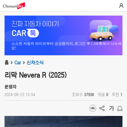
소소한 자동차 라이프부터 궁금증까지, 로그인 후 CAR톡에서 나누세
요!
홈
Car
신차소식
리막 Nevera R (2025)
운영자
2024-08-23 13:54
조회수
37936
댓글
0
추천
1