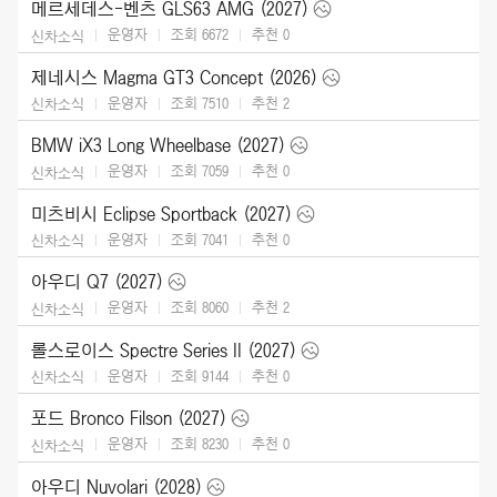
메르세데스-벤츠 GLS63 AMG (2027)
운영자
조회 6672
추천
0
신차소식
제네시스 Magma GT3 Concept (2026)
운영자
조회 7510
추천
2
신차소식
BMW iX3 Long Wheelbase (2027)
운영자
조회 7059
추천
0
신차소식
미츠비시 Eclipse Sportback (2027)
운영자
조회 7041
추천
0
신차소식
아우디 Q7 (2027)
운영자
조회 8060
추천
2
신차소식
롤스로이스 Spectre Series II (2027)
운영자
조회 9144
추천
0
신차소식
포드 Bronco Filson (2027)
운영자
조회 8230
추천
0
신차소식
아우디 Nuvolari (2028)