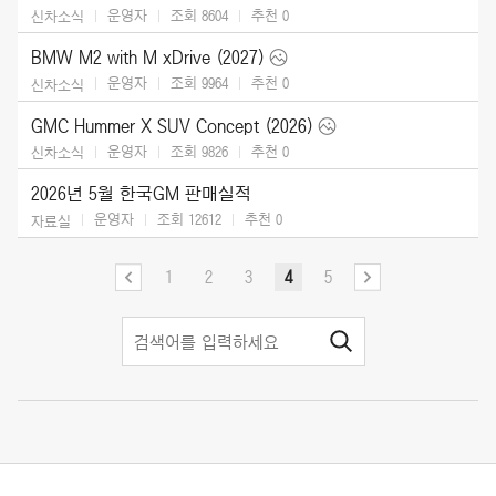
운영자
조회 8604
추천
0
신차소식
BMW M2 with M xDrive (2027)
운영자
조회 9964
추천
0
신차소식
GMC Hummer X SUV Concept (2026)
운영자
조회 9826
추천
0
신차소식
2026년 5월 한국GM 판매실적
운영자
조회 12612
추천
0
자료실
1
2
3
4
5