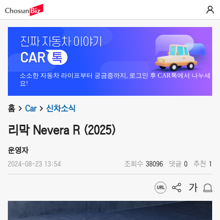
소소한 자동차 라이프부터 궁금증까지, 로그인 후 CAR톡에서 나누세
요!
홈
Car
신차소식
리막 Nevera R (2025)
운영자
2024-08-23 13:54
조회수
38096
댓글
0
추천
1