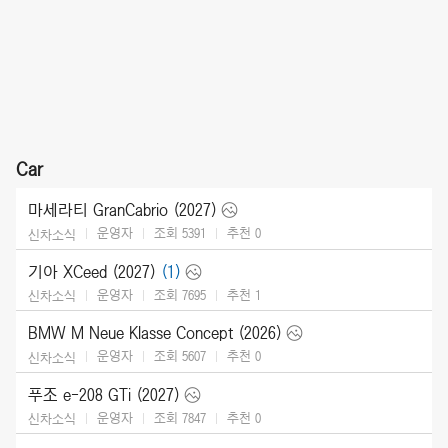
Car
마세라티 GranCabrio (2027)
운영자
조회 5391
추천
0
신차소식
기아 XCeed (2027)
(1)
운영자
조회 7695
추천
1
신차소식
BMW M Neue Klasse Concept (2026)
운영자
조회 5607
추천
0
신차소식
푸조 e-208 GTi (2027)
운영자
조회 7847
추천
0
신차소식