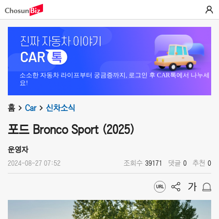
소소한 자동차 라이프부터 궁금증까지, 로그인 후 CAR톡에서 나누세
요!
홈
Car
신차소식
포드 Bronco Sport (2025)
운영자
2024-08-27 07:52
조회수
39171
댓글
0
추천
0