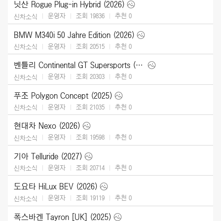
닛산 Rogue Plug-in Hybrid (2026)
운영자
조회 19836
추천
0
신차소식
BMW M340i 50 Jahre Edition (2026)
운영자
조회 20515
추천
0
신차소식
벤틀리 Continental GT Supersports (2027)
운영자
조회 20303
추천
0
신차소식
푸조 Polygon Concept (2025)
운영자
조회 21035
추천
0
신차소식
현대차 Nexo (2026)
운영자
조회 19598
추천
0
신차소식
기아 Telluride (2027)
운영자
조회 20714
추천
0
신차소식
도요타 HiLux BEV (2026)
운영자
조회 19119
추천
0
신차소식
폭스바겐 Tayron [UK] (2025)