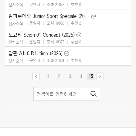
운영자
조회 21643
추천
0
신차소식
알파로메오 Junior Sport Speciale (2026)
운영자
조회 19883
추천
2
신차소식
도요타 Scion 01 Concept (2025)
운영자
조회 18373
추천
0
신차소식
알핀 A110 R Ultime (2026)
운영자
조회 21861
추천
0
신차소식
11
12
13
14
15