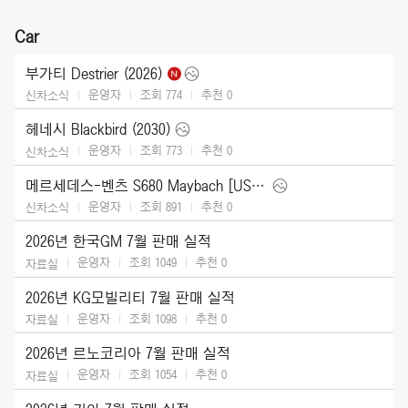
Car
부가티 Destrier (2026)
운영자
조회 774
추천
0
신차소식
헤네시 Blackbird (2030)
운영자
조회 773
추천
0
신차소식
메르세데스-벤츠 S680 Maybach [US] (2027)
운영자
조회 891
추천
0
신차소식
2026년 한국GM 7월 판매 실적
운영자
조회 1049
추천
0
자료실
2026년 KG모빌리티 7월 판매 실적
운영자
조회 1098
추천
0
자료실
2026년 르노코리아 7월 판매 실적
운영자
조회 1054
추천
0
자료실