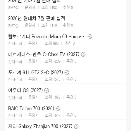
2026년 기아 7월 판매 실적
운영자
조회 1102
추천
0
자료실
2026년 현대차 7월 판매 실적
운영자
조회 1110
추천
0
자료실
람보르기니 Revuelto Miura 60 Homage (2026)
운영자
조회 986
추천
0
신차소식
메르세데스-벤츠 C-Class EV (2027)
운영자
조회 1289
추천
0
신차소식
포르셰 911 GT3 S-C (2027)
운영자
조회 1515
추천
0
신차소식
아우디 Q9 (2027)
운영자
조회 1872
추천
0
신차소식
BAIC Taitan 700 (2026)
운영자
조회 1647
추천
0
신차소식
지리 Galaxy Zhanjian 700 (2027)