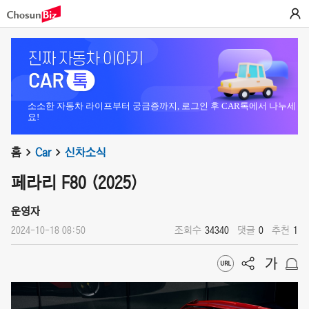
소소한 자동차 라이프부터 궁금증까지, 로그인 후 CAR톡에서 나누세
요!
홈
Car
신차소식
페라리 F80 (2025)
운영자
2024-10-18 08:50
조회수
34340
댓글
0
추천
1