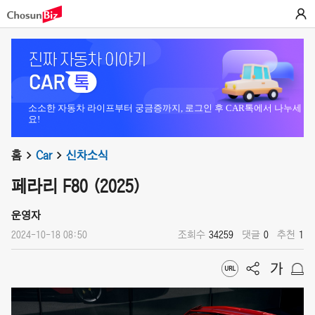
소소한 자동차 라이프부터 궁금증까지, 로그인 후 CAR톡에서 나누세
요!
홈
Car
신차소식
페라리 F80 (2025)
운영자
2024-10-18 08:50
조회수
34259
댓글
0
추천
1