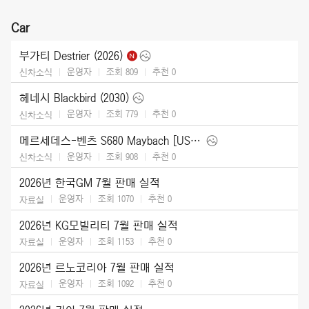
Car
부가티 Destrier (2026)
운영자
조회 809
추천
0
신차소식
헤네시 Blackbird (2030)
운영자
조회 779
추천
0
신차소식
메르세데스-벤츠 S680 Maybach [US] (2027)
운영자
조회 908
추천
0
신차소식
2026년 한국GM 7월 판매 실적
운영자
조회 1070
추천
0
자료실
2026년 KG모빌리티 7월 판매 실적
운영자
조회 1153
추천
0
자료실
2026년 르노코리아 7월 판매 실적
운영자
조회 1092
추천
0
자료실