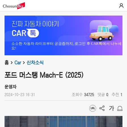
소소한 자동차 라이프부터 궁금증까지, 로그인 후 CAR톡에서 나누세
요!
홈
Car
신차소식
포드 머스탱 Mach-E (2025)
운영자
2024-10-23 16:31
조회수
34725
댓글
0
추천
1