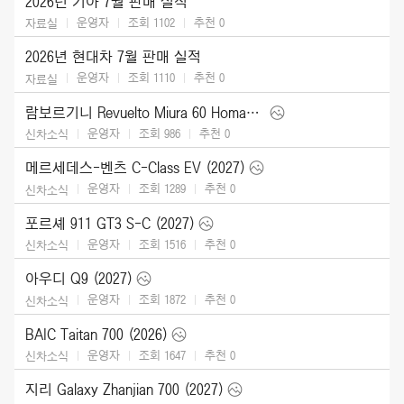
2026년 기아 7월 판매 실적
운영자
조회 1102
추천
0
자료실
2026년 현대차 7월 판매 실적
운영자
조회 1110
추천
0
자료실
람보르기니 Revuelto Miura 60 Homage (2026)
운영자
조회 986
추천
0
신차소식
메르세데스-벤츠 C-Class EV (2027)
운영자
조회 1289
추천
0
신차소식
포르셰 911 GT3 S-C (2027)
운영자
조회 1516
추천
0
신차소식
아우디 Q9 (2027)
운영자
조회 1872
추천
0
신차소식
BAIC Taitan 700 (2026)
운영자
조회 1647
추천
0
신차소식
지리 Galaxy Zhanjian 700 (2027)