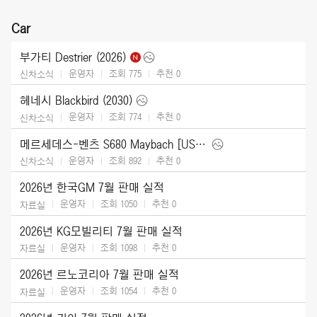
Car
부가티 Destrier (2026)
운영자
조회 775
추천
0
신차소식
헤네시 Blackbird (2030)
운영자
조회 774
추천
0
신차소식
메르세데스-벤츠 S680 Maybach [US] (2027)
운영자
조회 892
추천
0
신차소식
2026년 한국GM 7월 판매 실적
운영자
조회 1050
추천
0
자료실
2026년 KG모빌리티 7월 판매 실적
운영자
조회 1098
추천
0
자료실
2026년 르노코리아 7월 판매 실적
운영자
조회 1054
추천
0
자료실