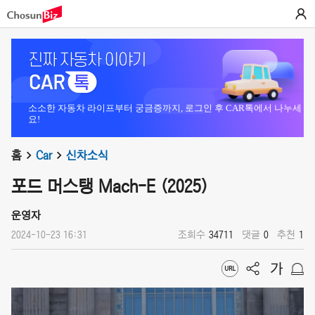
소소한 자동차 라이프부터 궁금증까지, 로그인 후 CAR톡에서 나누세
요!
홈
Car
신차소식
포드 머스탱 Mach-E (2025)
운영자
2024-10-23 16:31
조회수
34711
댓글
0
추천
1