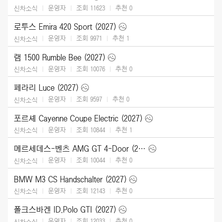
운영자
조회 11623
추천
0
신차소식
로투스 Emira 420 Sport (2027)
운영자
조회 9971
추천
1
신차소식
램 1500 Rumble Bee (2027)
운영자
조회 10076
추천
0
신차소식
페라리 Luce (2027)
운영자
조회 9597
추천
0
신차소식
포르셰 Cayenne Coupe Electric (2027)
운영자
조회 10844
추천
1
신차소식
메르세데스-벤츠 AMG GT 4-Door (2027)
운영자
조회 10044
추천
0
신차소식
BMW M3 CS Handschalter (2027)
운영자
조회 12143
추천
0
신차소식
폴크스바겐 ID.Polo GTI (2027)
운영자
조회 12033
추천
0
신차소식