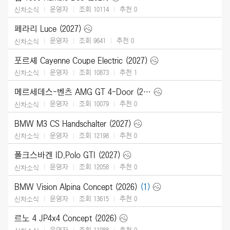
운영자
조회 10114
추천
0
신차소식
페라리 Luce (2027)
운영자
조회 9641
추천
0
신차소식
포르셰 Cayenne Coupe Electric (2027)
운영자
조회 10873
추천
1
신차소식
메르세데스-벤츠 AMG GT 4-Door (2027)
운영자
조회 10079
추천
0
신차소식
BMW M3 CS Handschalter (2027)
운영자
조회 12198
추천
0
신차소식
폴크스바겐 ID.Polo GTI (2027)
운영자
조회 12058
추천
0
신차소식
BMW Vision Alpina Concept (2026)
(1)
운영자
조회 13615
추천
0
신차소식
르노 4 JP4x4 Concept (2026)
운영자
조회 11988
추천
0