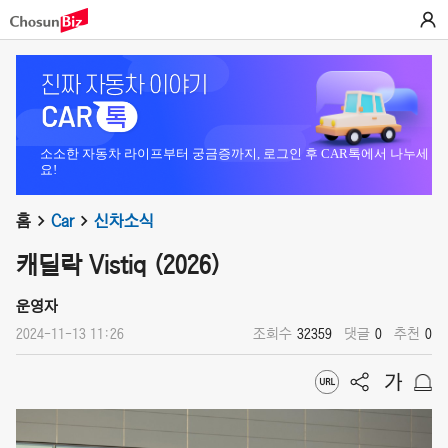
소소한 자동차 라이프부터 궁금증까지, 로그인 후 CAR톡에서 나누세
요!
홈
Car
신차소식
캐딜락 Vistiq (2026)
운영자
2024-11-13 11:26
조회수
32359
댓글
0
추천
0