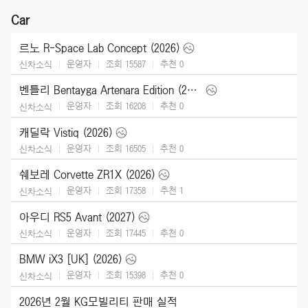
Car
르노 R-Space Lab Concept (2026)
운영자
조회 15587
추천
0
신차소식
벤틀리 Bentayga Artenara Edition (2027)
운영자
조회 16208
추천
0
신차소식
캐딜락 Vistiq (2026)
운영자
조회 16505
추천
0
신차소식
쉐보레 Corvette ZR1X (2026)
운영자
조회 17358
추천
1
신차소식
아우디 RS5 Avant (2027)
운영자
조회 17445
추천
0
신차소식
BMW iX3 [UK] (2026)
운영자
조회 15398
추천
0
신차소식
2026년 2월 KG모빌리티 판매 실적