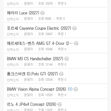
운영자
조회 10076
추천
0
신차소식
페라리 Luce (2027)
운영자
조회 9598
추천
0
신차소식
포르셰 Cayenne Coupe Electric (2027)
운영자
조회 10847
추천
1
신차소식
메르세데스-벤츠 AMG GT 4-Door (2027)
운영자
조회 10046
추천
0
신차소식
BMW M3 CS Handschalter (2027)
운영자
조회 12144
추천
0
신차소식
폴크스바겐 ID.Polo GTI (2027)
운영자
조회 12034
추천
0
신차소식
BMW Vision Alpina Concept (2026)
(1)
운영자
조회 13520
추천
0
신차소식
르노 4 JP4x4 Concept (2026)
운영자
조회 11932
추천
0
신차소식