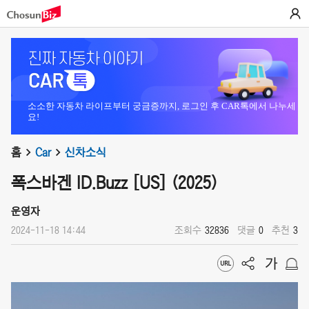
소소한 자동차 라이프부터 궁금증까지, 로그인 후 CAR톡에서 나누세
요!
홈
Car
신차소식
폭스바겐 ID.Buzz [US] (2025)
운영자
2024-11-18 14:44
조회수
32836
댓글
0
추천
3