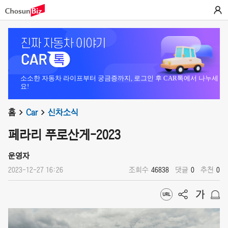
소소한 자동차 라이프부터 궁금증까지, 로그인 후 CAR톡에서 나누세
요!
홈
Car
신차소식
페라리 푸로산게-2023
운영자
2023-12-27 16:26
조회수
46838
댓글
0
추천
0