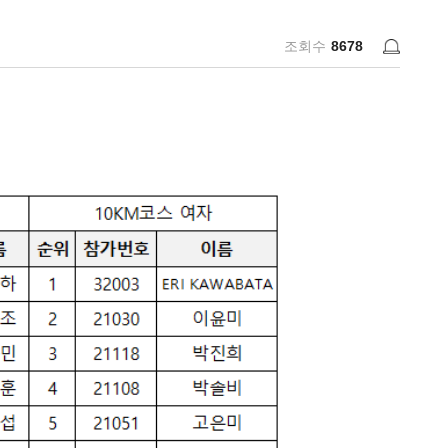
조회수
8678