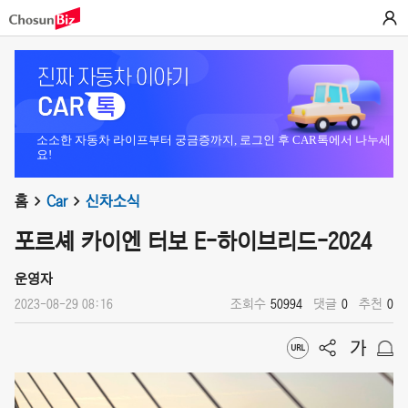
소소한 자동차 라이프부터 궁금증까지, 로그인 후 CAR톡에서 나누세
요!
홈
Car
신차소식
포르셰 카이엔 터보 E-하이브리드-2024
운영자
2023-08-29 08:16
조회수
50994
댓글
0
추천
0