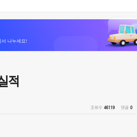
에서 나누세요!
매실적
조회수
46119
댓글
0