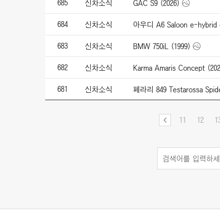
685
신차소식
GAC S9 (2026)
684
신차소식
아우디 A6 Saloon e-hybrid q
683
신차소식
BMW 750iL (1999)
682
신차소식
Karma Amaris Concept (202
681
신차소식
페라리 849 Testarossa Spide
11
12
1