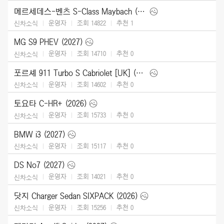
메르세데스-벤츠 S-Class Maybach (2027)
운영자
조회 14822
추천
1
신차소식
MG S9 PHEV (2027)
운영자
조회 14710
추천
0
신차소식
포르셰 911 Turbo S Cabriolet [UK] (2026)
운영자
조회 14602
추천
0
신차소식
토요타 C-HR+ (2026)
운영자
조회 15733
추천
0
신차소식
BMW i3 (2027)
운영자
조회 15117
추천
0
신차소식
DS No7 (2027)
운영자
조회 14021
추천
0
신차소식
닷지 Charger Sedan SIXPACK (2026)
운영자
조회 15256
추천
0
신차소식