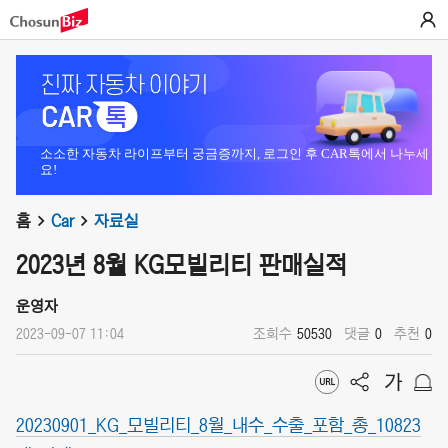
소소한 자동차 라이프부터 궁금증까지, 로그인 후 CAR톡에서 나누세
요!
홈
Car
자료실
2023년 8월 KG모빌리티 판매실적
운영자
2023-09-07 11:04
조회수
50530
댓글
0
추천
0
20230901_KG_모빌리티_8월_내수_수출_포함_총_10823