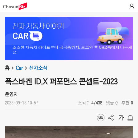
소소한 자동차 라이프부터 궁금증까지, 로그인 후 CAR톡에서 나누세
요!
홈
Car
신차소식
폭스바겐 ID.X 퍼포먼스 콘셉트-2023
운영자
2023-09-13 10:57
조회수
47438
댓글
0
추천
0