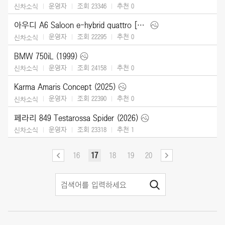
운영자
조회 23346
추천
0
신차소식
아우디 A6 Saloon e-hybrid quattro [UK] (2026)
운영자
조회 22295
추천
0
신차소식
BMW 750iL (1999)
운영자
조회 24158
추천
0
신차소식
Karma Amaris Concept (2025)
운영자
조회 22390
추천
0
신차소식
페라리 849 Testarossa Spider (2026)
운영자
조회 23318
추천
1
신차소식
16
17
18
19
20