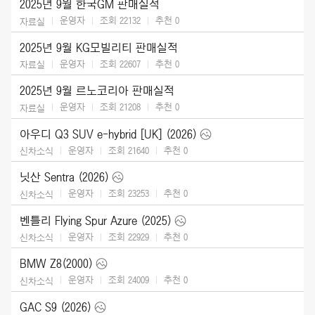
2025년 9월 한국GM 판매실적
운영자
조회 22132
추천
0
자료실
2025년 9월 KG모빌리티 판매실적
운영자
조회 22607
추천
0
자료실
2025년 9월 르노코리아 판매실적
운영자
조회 21208
추천
0
자료실
아우디 Q3 SUV e-hybrid [UK] (2026)
운영자
조회 21640
추천
0
신차소식
닛산 Sentra (2026)
운영자
조회 23253
추천
0
신차소식
벤틀리 Flying Spur Azure (2025)
운영자
조회 22929
추천
0
신차소식
BMW Z8(2000)
운영자
조회 24009
추천
0
신차소식
GAC S9 (2026)