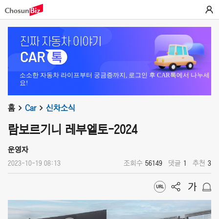
소소한 자동차 라이프부터 궁금증까지, 로그인 후 CAR톡에서 나누세
요!
홈
Car
신차소식
람보르기니 레부엘토-2024
운영자
2023-10-19 08:13
조회수
56149
댓글
1
추천
3