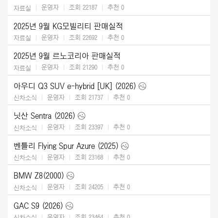
운영자
조회 22187
추천
0
자료실
2025년 9월 KG모빌리티 판매실적
운영자
조회 22692
추천
0
자료실
2025년 9월 르노코리아 판매실적
운영자
조회 21290
추천
0
자료실
아우디 Q3 SUV e-hybrid [UK] (2026)
운영자
조회 21737
추천
0
신차소식
닛산 Sentra (2026)
운영자
조회 23397
추천
0
신차소식
벤틀리 Flying Spur Azure (2025)
운영자
조회 23168
추천
0
신차소식
BMW Z8(2000)
운영자
조회 24205
추천
0
신차소식
GAC S9 (2026)
운영자
조회 23464
추천
0
신차소식