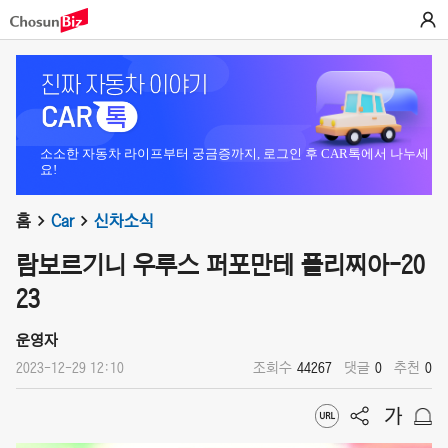
소소한 자동차 라이프부터 궁금증까지, 로그인 후 CAR톡에서 나누세
요!
홈
Car
신차소식
람보르기니 우루스 퍼포만테 폴리찌아-20
23
운영자
2023-12-29 12:10
조회수
44267
댓글
0
추천
0