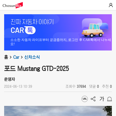
소소한 자동차 라이프부터 궁금증까지, 로그인 후 CAR톡에서 나누세
요!
홈
Car
신차소식
포드 Mustang GTD-2025
운영자
2024-06-13 10:39
조회수
37694
댓글
0
추천
0