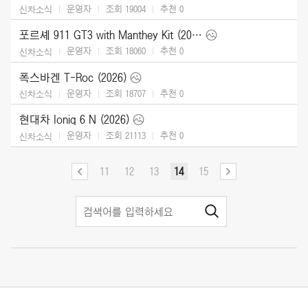
운영자
조회 19004
추천
0
신차소식
포르셰 911 GT3 with Manthey Kit (2026)
운영자
조회 18060
추천
0
신차소식
폭스바겐 T-Roc (2026)
운영자
조회 18707
추천
0
신차소식
현대차 Ioniq 6 N (2026)
운영자
조회 21113
추천
0
신차소식
11
12
13
14
15