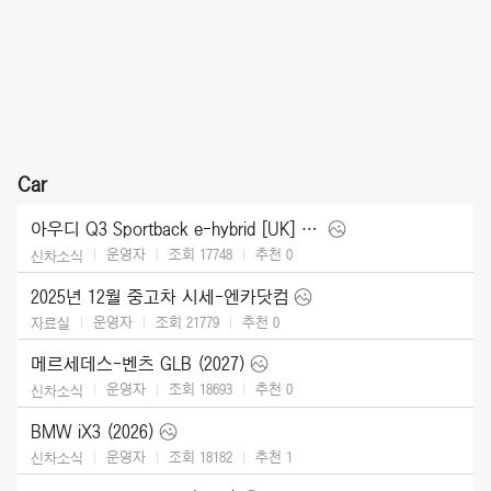
Car
아우디 Q3 Sportback e-hybrid [UK] (2026)
운영자
조회 17748
추천
0
신차소식
2025년 12월 중고차 시세-엔카닷컴
운영자
조회 21779
추천
0
자료실
메르세데스-벤츠 GLB (2027)
운영자
조회 18693
추천
0
신차소식
BMW iX3 (2026)
운영자
조회 18182
추천
1
신차소식