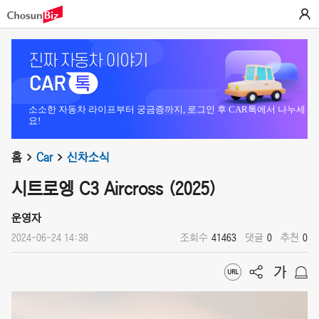
소소한 자동차 라이프부터 궁금증까지, 로그인 후 CAR톡에서 나누세
요!
홈
Car
신차소식
시트로엥 C3 Aircross (2025)
운영자
2024-06-24 14:38
조회수
41463
댓글
0
추천
0