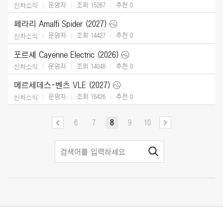
운영자
조회 15267
추천
0
신차소식
페라리 Amalfi Spider (2027)
운영자
조회 14427
추천
0
신차소식
포르셰 Cayenne Electric (2026)
운영자
조회 14048
추천
0
신차소식
메르세데스-벤츠 VLE (2027)
운영자
조회 16426
추천
0
신차소식
6
7
8
9
10