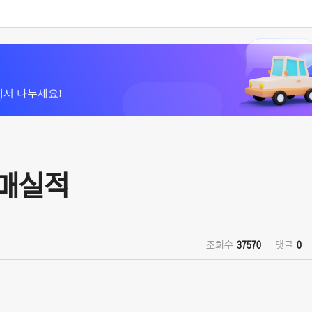
에서 나누세요!
판매실적
조회수
37570
댓글
0