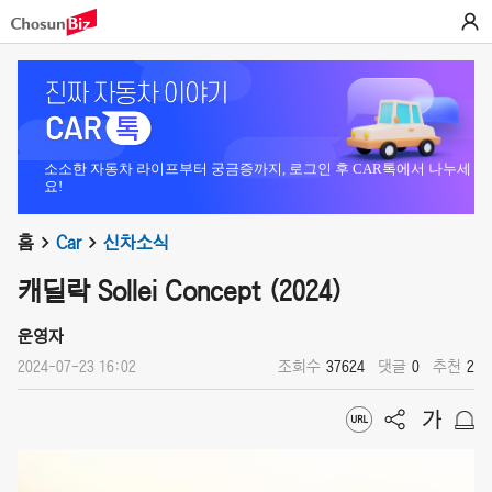
소소한 자동차 라이프부터 궁금증까지, 로그인 후 CAR톡에서 나누세
요!
홈
Car
신차소식
캐딜락 Sollei Concept (2024)
운영자
2024-07-23 16:02
조회수
37624
댓글
0
추천
2