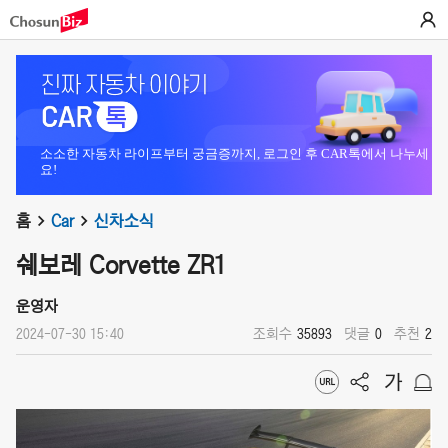
소소한 자동차 라이프부터 궁금증까지, 로그인 후 CAR톡에서 나누세
요!
홈
Car
신차소식
쉐보레 Corvette ZR1
운영자
2024-07-30 15:40
조회수
35893
댓글
0
추천
2