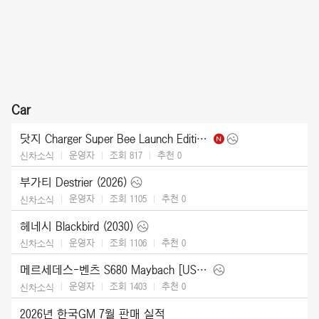
Car
닷지 Charger Super Bee Launch Edition (2027)
운영자
조회 817
추천
0
신차소식
부가티 Destrier (2026)
운영자
조회 1105
추천
0
신차소식
헤네시 Blackbird (2030)
운영자
조회 1106
추천
0
신차소식
메르세데스-벤츠 S680 Maybach [US] (2027)
운영자
조회 1403
추천
0
신차소식
2026년 한국GM 7월 판매 실적