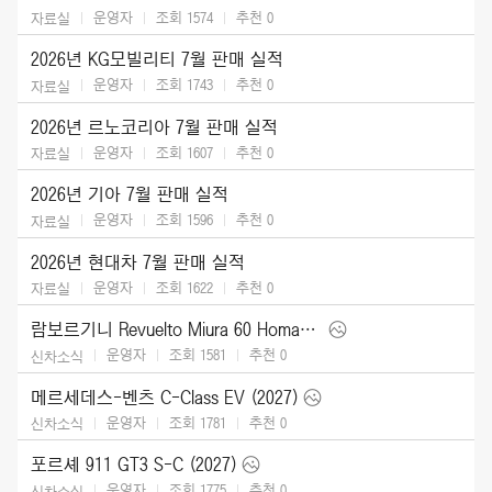
운영자
조회 1574
추천
0
자료실
2026년 KG모빌리티 7월 판매 실적
운영자
조회 1743
추천
0
자료실
2026년 르노코리아 7월 판매 실적
운영자
조회 1607
추천
0
자료실
2026년 기아 7월 판매 실적
운영자
조회 1596
추천
0
자료실
2026년 현대차 7월 판매 실적
운영자
조회 1622
추천
0
자료실
람보르기니 Revuelto Miura 60 Homage (2026)
운영자
조회 1581
추천
0
신차소식
메르세데스-벤츠 C-Class EV (2027)
운영자
조회 1781
추천
0
신차소식
포르셰 911 GT3 S-C (2027)
운영자
조회 1775
추천
0
신차소식