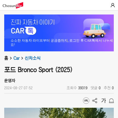
소소한 자동차 라이프부터 궁금증까지, 로그인 후 CAR톡에서 나누세
요!
홈
Car
신차소식
포드 Bronco Sport (2025)
운영자
2024-08-27 07:52
조회수
39319
댓글
0
추천
0