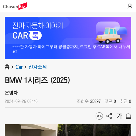
소소한 자동차 라이프부터 궁금증까지, 로그인 후 CAR톡에서 나누세
요!
홈
Car
신차소식
BMW 1시리즈 (2025)
운영자
2024-09-26 08:46
조회수
35897
댓글
0
추천
0