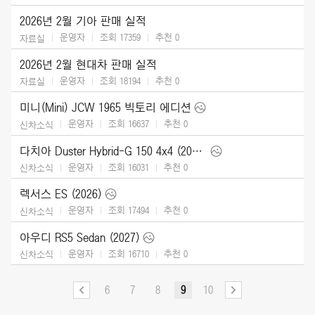
2026년 2월 기아 판매 실적
운영자
조회 17359
추천
0
자료실
2026년 2월 현대차 판매 실적
운영자
조회 18194
추천
0
자료실
미니(Mini) JCW 1965 빅토리 에디션
운영자
조회 16637
추천
0
신차소식
다치아 Duster Hybrid-G 150 4x4 (2026)
운영자
조회 16031
추천
0
신차소식
렉서스 ES (2026)
운영자
조회 17494
추천
0
신차소식
아우디 RS5 Sedan (2027)
운영자
조회 16710
추천
0
신차소식
6
7
8
9
10