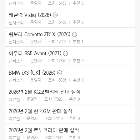
운영자
조회 16163
추천
0
신차소식
캐딜락 Vistiq (2026)
운영자
조회 16460
추천
0
신차소식
쉐보레 Corvette ZR1X (2026)
운영자
조회 17292
추천
1
신차소식
아우디 RS5 Avant (2027)
운영자
조회 17376
추천
0
신차소식
BMW iX3 [UK] (2026)
운영자
조회 15336
추천
0
신차소식
2026년 2월 KG모빌리티 판매 실적
운영자
조회 17323
추천
0
자료실
2026년 2월 한국GM 판매 실적
운영자
조회 17210
추천
0
자료실
2026년 2월 르노코리아 판매 실적
운영자
조회 17392
추천
0
자료실