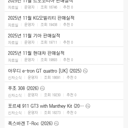
2025년 11월 르노코리아 판매실적
운영자
조회 18746
추천
0
자료실
2025년 11월 KG모빌리티 판매실적
운영자
조회 19438
추천
0
자료실
2025년 11월 기아 판매실적
운영자
조회 19711
추천
0
자료실
2025년 11월 현대차 판매실적
운영자
조회 19893
추천
0
자료실
아우디 e-tron GT quattro [UK] (2025)
운영자
조회 18691
추천
0
신차소식
푸조 308 (2026)
운영자
조회 19230
추천
0
신차소식
포르셰 911 GT3 with Manthey Kit (2026)
운영자
조회 18273
추천
0
신차소식
폭스바겐 T-Roc (2026)