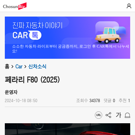
소소한 자동차 라이프부터 궁금증까지, 로그인 후 CAR톡에서 나누세
요!
홈
Car
신차소식
페라리 F80 (2025)
운영자
2024-10-18 08:50
조회수
34378
댓글
0
추천
1