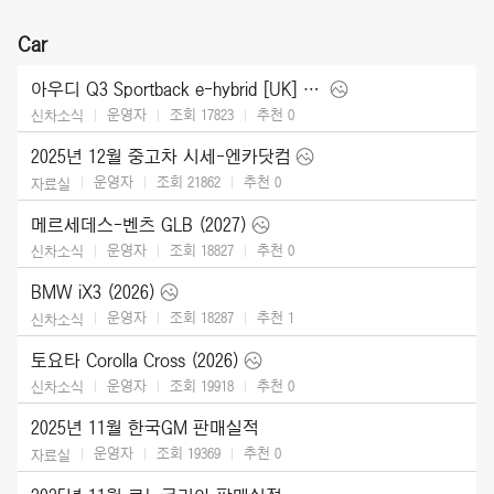
Car
아우디 Q3 Sportback e-hybrid [UK] (2026)
운영자
조회 17823
추천
0
신차소식
2025년 12월 중고차 시세-엔카닷컴
운영자
조회 21862
추천
0
자료실
메르세데스-벤츠 GLB (2027)
운영자
조회 18827
추천
0
신차소식
BMW iX3 (2026)
운영자
조회 18287
추천
1
신차소식
토요타 Corolla Cross (2026)
운영자
조회 19918
추천
0
신차소식
2025년 11월 한국GM 판매실적
운영자
조회 19369
추천
0
자료실