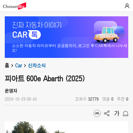
소소한 자동차 라이프부터 궁금증까지, 로그인 후 CAR톡에서 나누세
요!
홈
Car
신차소식
피아트 600e Abarth (2025)
운영자
2024-10-29 08:43
조회수
32779
댓글
0
추천
0