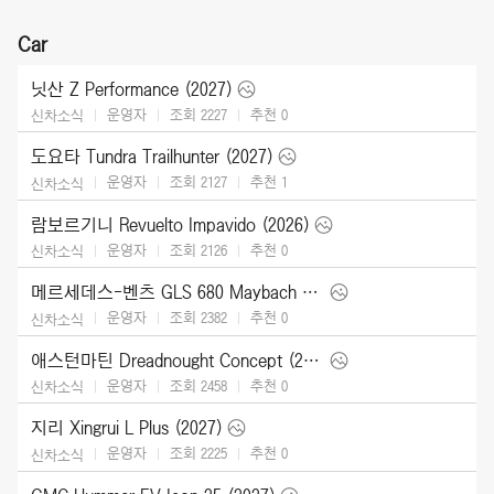
Car
닛산 Z Performance (2027)
운영자
조회 2227
추천
0
신차소식
도요타 Tundra Trailhunter (2027)
운영자
조회 2127
추천
1
신차소식
람보르기니 Revuelto Impavido (2026)
운영자
조회 2126
추천
0
신차소식
메르세데스-벤츠 GLS 680 Maybach (2027)
운영자
조회 2382
추천
0
신차소식
애스턴마틴 Dreadnought Concept (2026)
운영자
조회 2458
추천
0
신차소식
지리 Xingrui L Plus (2027)
운영자
조회 2225
추천
0
신차소식