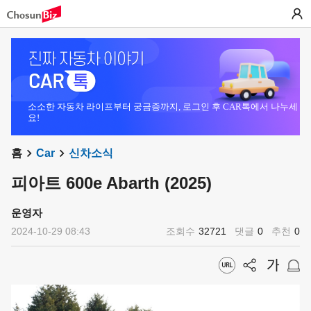
소소한 자동차 라이프부터 궁금증까지, 로그인 후 CAR톡에서 나누세
요!
홈
Car
신차소식
피아트 600e Abarth (2025)
운영자
2024-10-29 08:43
조회수
32721
댓글
0
추천
0